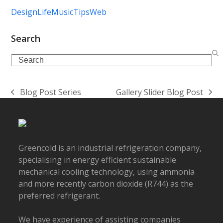
Design
Life
Music
Tips
Web
Search
Search
Blog Post Series
Gallery Slider Blog Post
previous
next
post:
post:
Greencold is an industrial refrigeration company,
specialising in energy efficient sustainable
mechanical cooling technology, using ammonia
and more recently carbon dioxide (R744) as the
preferred refrigerant.
We have experience of assisting companies