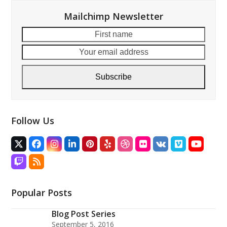
Mailchimp Newsletter
First
Your
name
email
addre
Subscribe
Follow Us
Twitter
Facebook
Instagram
LinkedIn
Pinterest
Yelp
Dribbble
Flickr
VK
Vimeo
YouTu
(deprecated)
Twitch
RSS
Popular Posts
Blog Post Series
September 5, 2016