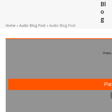
Bl
Open
Close
Skip
to
o
mobile
mobile
content
g
menu
menu
Home
»
Audio Blog Post
»
Audio Blog Post